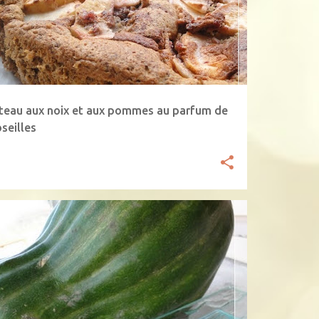
NS LACTOSE
+
teau aux noix et aux pommes au parfum de
seilles
OURGE
FARINE DE CHATAIGNE
POTIMARRON
+
OTIRON