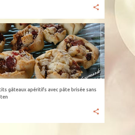
USE-BOUCHE
CANNEBERGE
NOIX
tits gâteaux apéritifs avec pâte brisée sans
uten