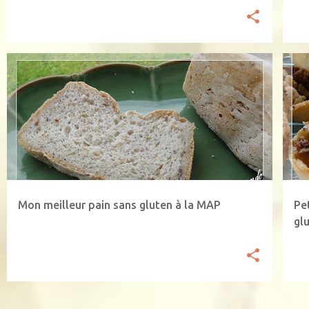
FARINE SCHÄR
PAIN À LA MAP
PAIN SANS GLUTEN
AM
Mon meilleur pain sans gluten à la MAP
Pe
gl