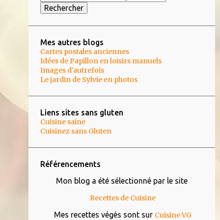
4
février 2021
4
janvier 2021
Mes autres blogs
5
décembre 2020
Cartes postales anciennes
Idées de Papillon en loisirs manuels
6
novembre 2020
Images d'autrefois
Le jardin de Sylvie en photos
5
octobre 2020
1
septembre 2020
Liens sites sans gluten
1
août 2020
Cuisine saine
Cuisinez sans Gluten
4
juillet 2020
5
juin 2020
Référencements
5
mai 2020
Mon blog a été sélectionné par le site
8
avril 2020
Recettes de Cuisine
5
mars 2020
Mes recettes végés sont sur
Cuisine VG
5
février 2020