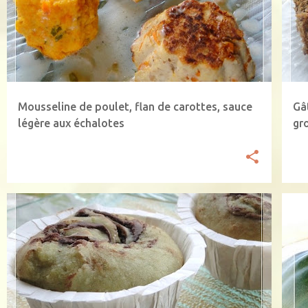
SA
t
i
c
l
e
Mousseline de poulet, flan de carottes, sauce
Gâ
s
légère aux échalotes
gro
LAIT DE SOJA
NUTELLA
POMMES
+
C
POUDRE D'AMANDE
P