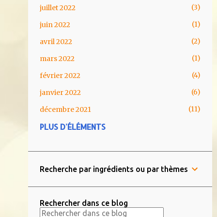
3
juillet 2022
1
juin 2022
2
avril 2022
1
mars 2022
4
février 2022
6
janvier 2022
11
décembre 2021
PLUS D'ÉLÉMENTS
1
novembre 2021
1
août 2021
4
juin 2021
Recherche par ingrédients ou par thèmes
5
mai 2021
2
avril 2021
Rechercher dans ce blog
5
mars 2021