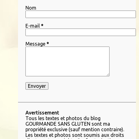
9
janvier 2019
Nom
27
décembre 2018
9
novembre 2018
E-mail
*
11
octobre 2018
Message
*
8
septembre 2018
1
août 2018
9
juillet 2018
12
juin 2018
12
mai 2018
11
avril 2018
10
mars 2018
Avertissement
Tous les textes et photos du blog
9
février 2018
GOURMANDE SANS GLUTEN sont ma
propriété exclusive (sauf mention contraire).
6
janvier 2018
Les textes et photos sont soumis aux droits