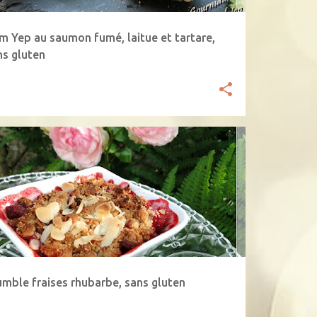
m Yep au saumon fumé, laitue et tartare,
ns gluten
UMBLE
FARINE DE COCO
FRAISE
+
1
umble fraises rhubarbe, sans gluten