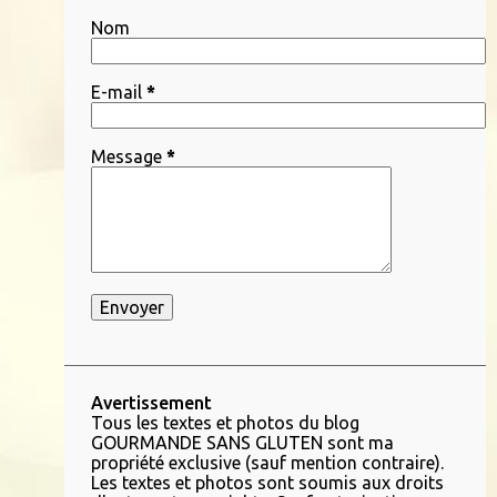
9
janvier 2019
Nom
27
décembre 2018
9
novembre 2018
E-mail
*
11
octobre 2018
Message
*
8
septembre 2018
1
août 2018
9
juillet 2018
12
juin 2018
12
mai 2018
11
avril 2018
10
mars 2018
Avertissement
Tous les textes et photos du blog
9
février 2018
GOURMANDE SANS GLUTEN sont ma
propriété exclusive (sauf mention contraire).
6
janvier 2018
Les textes et photos sont soumis aux droits