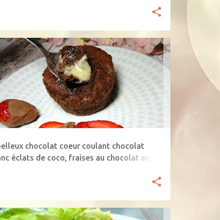
HOCOLAT
CHOCOLAT BLANC
DESSERTS INDIVIDUELS
AISE
MOELLEUX
RECETTES VEGETARIENNES
+
elleux chocolat coeur coulant chocolat
anc éclats de coco, fraises au chocolat au
t