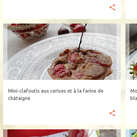
CERISE
CLAFOUTIS
DESSERTS AUX FRUITS
C
FARINE DE CHATAIGNE
RECETTES VEGETARIENNES
+
FR
Mini-clafoutis aux cerises et à la farine de
Mo
châtaigne
bl
lai