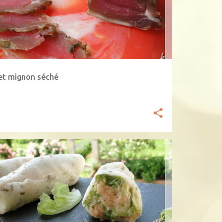
ANDE SÉCHÉE
+
let mignon séché
USE-BOUCHE
GALETTE DE RIZ
NEM
PARTN.
UMON FUMÉ
+