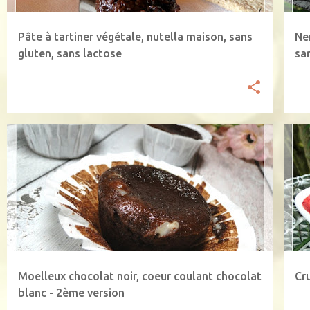
Pâte à tartiner végétale, nutella maison, sans
Ne
gluten, sans lactose
sa
CHOCOLAT
CHOCOLAT BLANC
CRÈME DE COCO
+
2
CR
Moelleux chocolat noir, coeur coulant chocolat
Cr
blanc - 2ème version