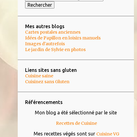
4
février 2021
4
janvier 2021
Mes autres blogs
5
décembre 2020
Cartes postales anciennes
Idées de Papillon en loisirs manuels
6
novembre 2020
Images d'autrefois
Le jardin de Sylvie en photos
5
octobre 2020
1
septembre 2020
Liens sites sans gluten
1
août 2020
Cuisine saine
Cuisinez sans Gluten
4
juillet 2020
5
juin 2020
Référencements
5
mai 2020
Mon blog a été sélectionné par le site
8
avril 2020
Recettes de Cuisine
5
mars 2020
Mes recettes végés sont sur
Cuisine VG
5
février 2020