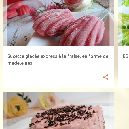
FRAISE
GLACE
IG BAS
RECETTES VEGETARIENNES
BA
SANS LACTOSE
SANS OEUF
SORBET
+
Sucette glacée express à la fraise, en forme de
BB
madeleines
FRAISE
RECETTES VEGETARIENNES
+
SELECTION FRAISES