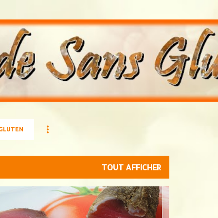
Accéder au contenu principal
 GLUTEN
TOUT AFFICHER
USE-BOUCHE
CHARCUTERIE
PORC
VIANDE