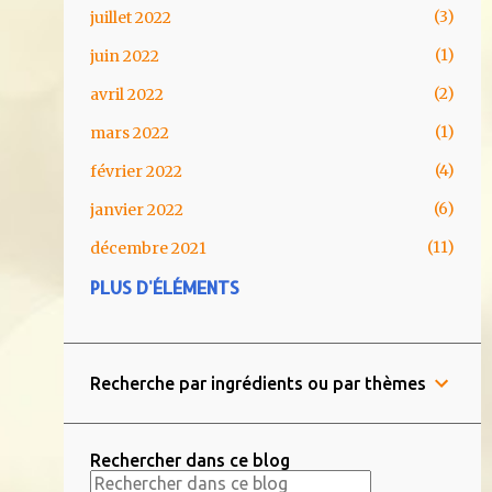
3
juillet 2022
1
juin 2022
2
avril 2022
1
mars 2022
4
février 2022
6
janvier 2022
11
décembre 2021
PLUS D'ÉLÉMENTS
1
novembre 2021
1
août 2021
4
juin 2021
Recherche par ingrédients ou par thèmes
5
mai 2021
2
avril 2021
Rechercher dans ce blog
5
mars 2021