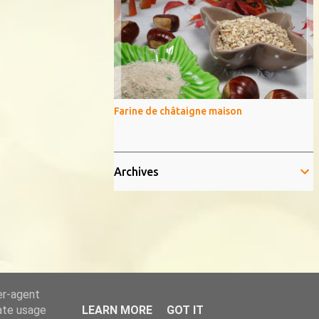
Farine de châtaigne maison
Archives
er-agent
rate usage
LEARN MORE
GOT IT