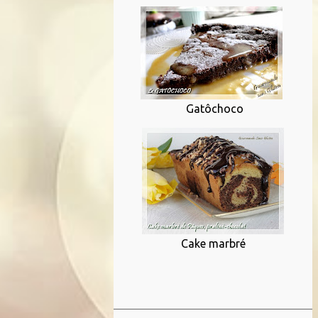
Gatôchoco
Cake marbré