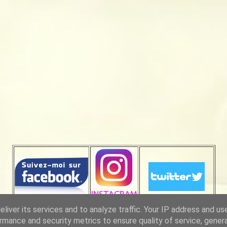
INSTAGRAM
liver its services and to analyze traffic. Your IP address and us
rmance and security metrics to ensure quality of service, gene