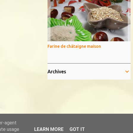
Farine de châtaigne maison
Archives
er-agent
rate usage
LEARN MORE
GOT IT