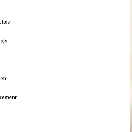
nches
soja
ten
èrement