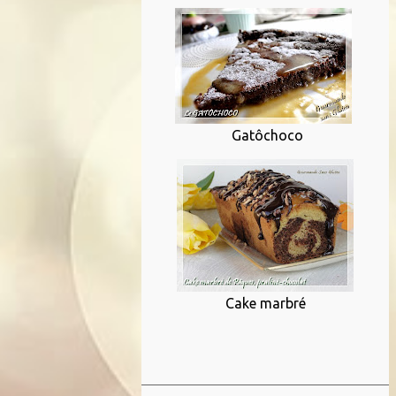
Gatôchoco
Cake marbré