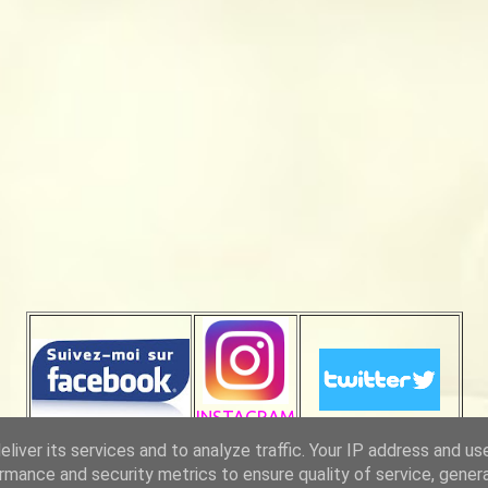
INSTAGRAM
liver its services and to analyze traffic. Your IP address and us
rmance and security metrics to ensure quality of service, gene