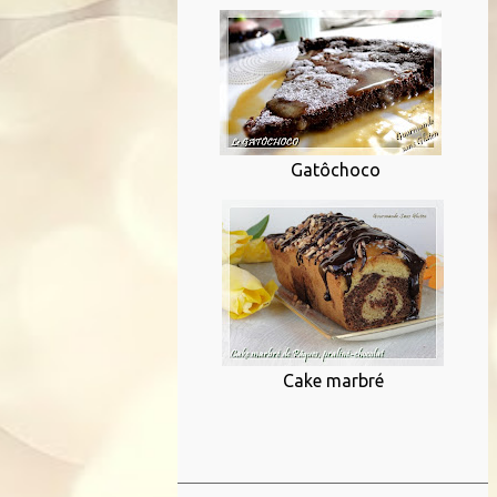
Gatôchoco
Cake marbré