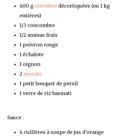
400 g
crevettes
décortiquées (ou 1 kg
entières)
1/3 concombre
1/2 ananas frais
1 poivron rouge
1 échalote
1 oignon
2
avocats
1 petit bouquet de persil
1 verre de riz basmati
Sauce :
4 cuillères à soupe de jus d'orange