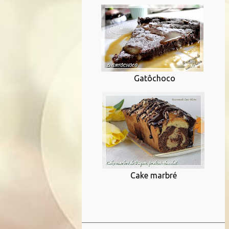
Gatôchoco
Cake marbré