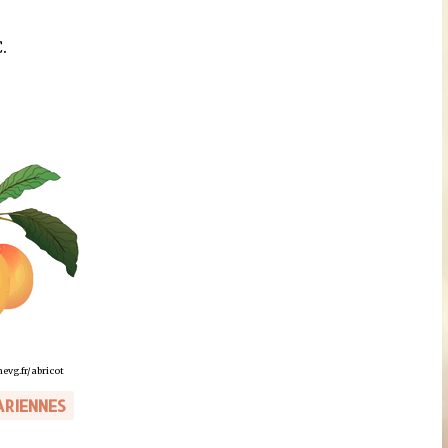
.
nevg.fr/abricot
ARIENNES