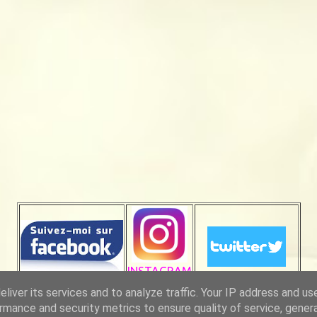
INSTAGRAM
liver its services and to analyze traffic. Your IP address and us
rmance and security metrics to ensure quality of service, gene