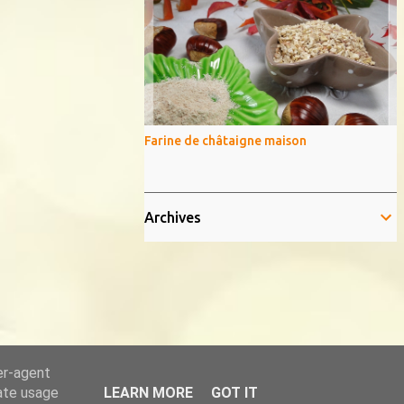
Farine de châtaigne maison
Archives
er-agent
rate usage
LEARN MORE
GOT IT