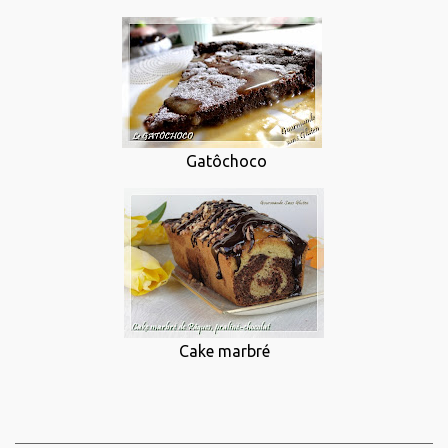
Gatôchoco
Cake marbré