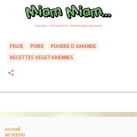
desserts
-
desserts VG
-
defi-mi-figue-mi-raisin
FIGUE
POIRE
POUDRE D'AMANDE
RECETTES VEGETARIENNES
Accueil
AU MENU