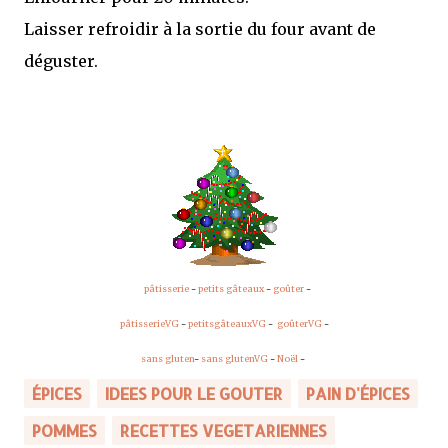
Laisser refroidir à la sortie du four avant de
déguster.
pâtisserie
-
petits gâteaux
-
goûter
-
pâtisserieVG
-
petitsgâteauxVG
-
goûterVG
-
sans gluten
-
sans glutenVG
-
Noël
-
ÉPICES
IDEES POUR LE GOUTER
PAIN D'ÉPICES
POMMES
RECETTES VEGETARIENNES