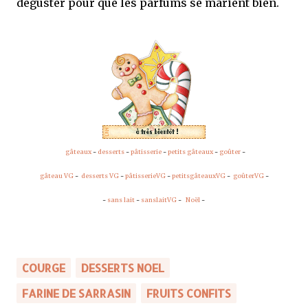
déguster pour que les parfums se marient bien.
gâteaux
-
desserts
-
pâtisserie
-
petits gâteaux
-
goûter
-
gâteau VG
-
desserts VG
-
pâtisserieVG
-
petitsgâteauxVG
-
goûterVG
-
-
sans lait
-
sanslaitVG
-
Noël
-
COURGE
DESSERTS NOEL
FARINE DE SARRASIN
FRUITS CONFITS