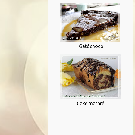
Gatôchoco
Cake marbré