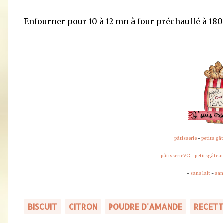
Enfourner pour 10 à 12 mn à four préchauffé à 180°
pâtisserie
-
petits gâ
pâtisserieVG
-
petitsgâtea
-
sans lait
-
san
BISCUIT
CITRON
POUDRE D'AMANDE
RECETT