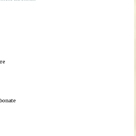
re
rbonate