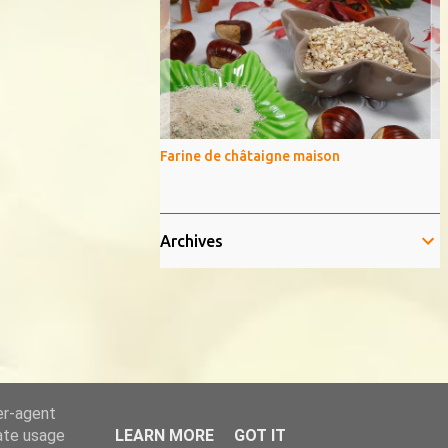
Farine de châtaigne maison
Archives
er-agent
rate usage
LEARN MORE
GOT IT