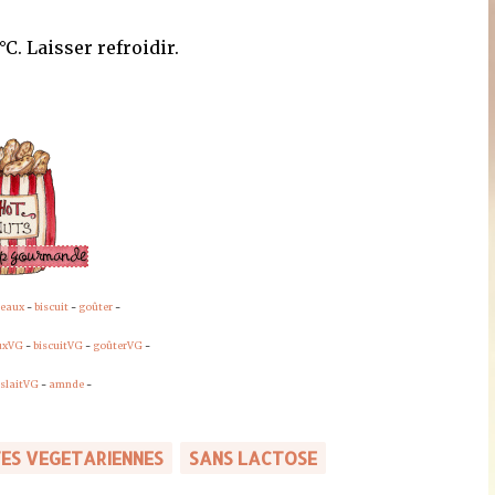
C. Laisser refroidir.
teaux
-
biscuit
-
goûter
-
uxVG
-
biscuitVG
-
goûterVG
-
slaitVG
-
amnde
-
ES VEGETARIENNES
SANS LACTOSE