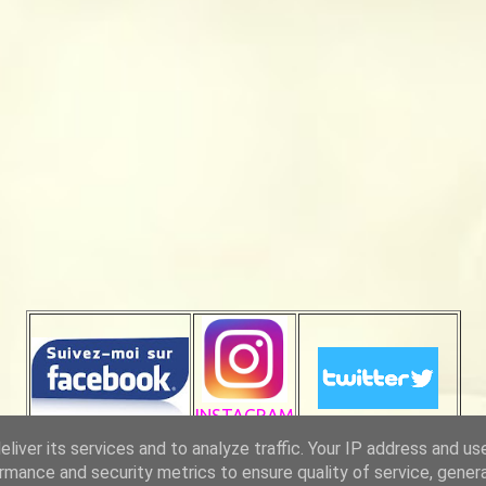
INSTAGRAM
liver its services and to analyze traffic. Your IP address and us
rmance and security metrics to ensure quality of service, gene