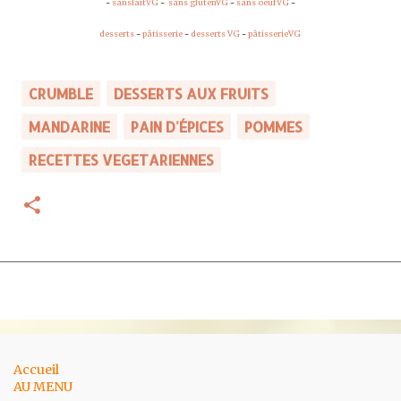
-
sanslaitVG
-
sans glutenVG
-
sans oeufVG
-
desserts
-
pâtisserie
-
desserts VG
-
pâtisserieVG
CRUMBLE
DESSERTS AUX FRUITS
MANDARINE
PAIN D'ÉPICES
POMMES
RECETTES VEGETARIENNES
Accueil
AU MENU