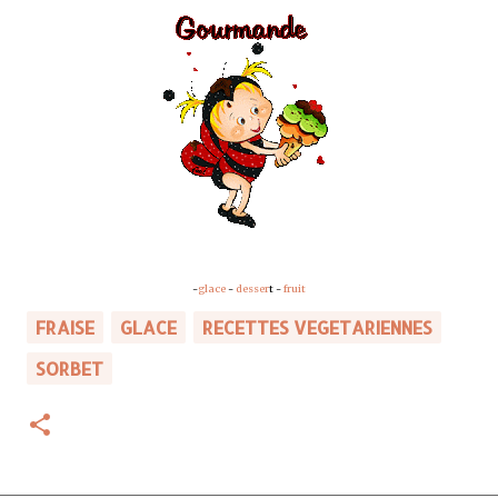
-
glace
-
desser
t -
fruit
FRAISE
GLACE
RECETTES VEGETARIENNES
SORBET