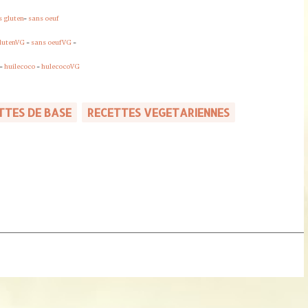
s gluten
-
sans oeuf
lutenVG
-
sans oeufVG
-
-
huilecoco
-
hulecocoVG
TTES DE BASE
RECETTES VEGETARIENNES