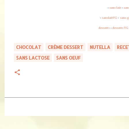
-
sans lait
-
san
-
sanslaitVG
-
sans g
desserts
-
desserts VG
CHOCOLAT
CRÈME DESSERT
NUTELLA
RECE
SANS LACTOSE
SANS OEUF