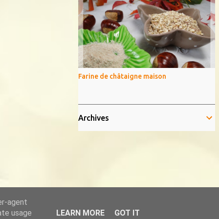
Farine de châtaigne maison
Archives
er-agent
rate usage
LEARN MORE
GOT IT