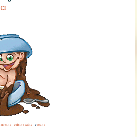
ICI
tarienne
-
cuisine saine
- v
egane
-