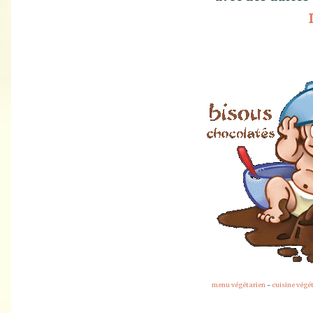
menu végétarien
-
cuisine végé