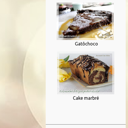
Gatôchoco
Cake marbré