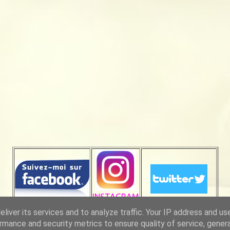
INSTAGRAM
liver its services and to analyze traffic. Your IP address and us
rmance and security metrics to ensure quality of service, gene