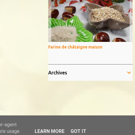
Farine de châtaigne maison
Archives
er-agent
rate usage
LEARN MORE
GOT IT