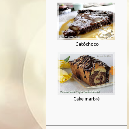
Gatôchoco
Cake marbré