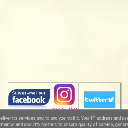
INSTAGRAM
liver its services and to analyze traffic. Your IP address and us
rmance and security metrics to ensure quality of service, gene