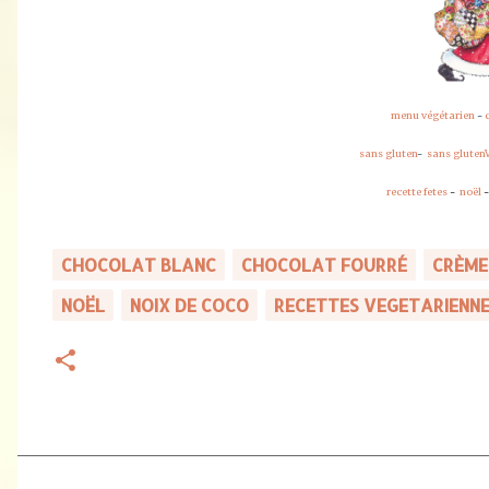
menu végétarien
-
sans gluten
-
sans gluten
recette fetes
-
noël
CHOCOLAT BLANC
CHOCOLAT FOURRÉ
CRÈME
NOËL
NOIX DE COCO
RECETTES VEGETARIENN