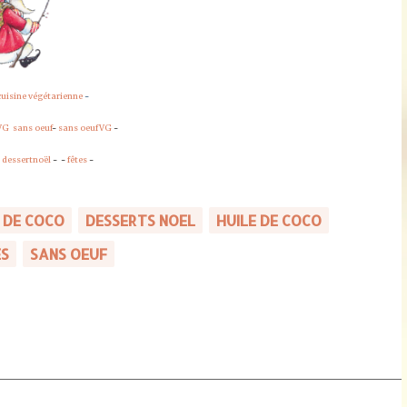
cuisine végétarienne
-
VG
sans oeuf
-
sans oeufVG
-
-
dessertnoël
- -
fêtes
-
 DE COCO
DESSERTS NOEL
HUILE DE COCO
ES
SANS OEUF