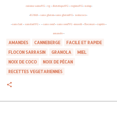
cuisine saineVG
-
vg
-
dietetiqueVG
-
regimeVG
-
noixp
-
-
IG BAS
-
sans gluten
-
sans glutenVG
-
noixcoco
-
-
sans lait
-
sanslaitVG
-
-
sans oeuf
-
sans oeufVG
-muesli
-
floconav
-
rapide
-
amande
-
AMANDES
CANNEBERGE
FACILE ET RAPIDE
FLOCON SARRASIN
GRANOLA
MIEL
NOIX DE COCO
NOIX DE PÉCAN
RECETTES VEGETARIENNES