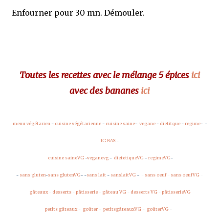
Enfourner pour 30 mn. Démouler.
Toutes les recettes avec le mélange 5 épices
ici
avec des bananes
ici
menu végétarien
-
cuisine végétarienne
-
cuisine saine
-
vegane
-
dietitque
-
regime
-
-
IG BAS
-
cuisine saineVG
-
veganevg
-
dietetiqueVG
-
regimeVG
-
-
sans gluten
-
sans glutenVG
-
-
sans lait
-
sanslaitVG
-
-
sans oeuf
-
sans oeufVG
-
gâteaux
-
desserts
-
pâtisserie
-
gâteau VG
-
desserts VG
-
pâtisserieVG
petits gâteaux
-
goûter
-
petitsgâteauxVG
-
goûterVG
-