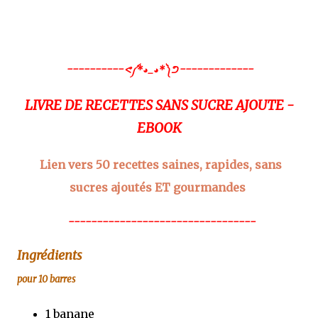
----------
-------------
ᕙ༼*◕_◕*༽ᕤ
LIVRE DE RECETTES SANS SUCRE AJOUTE -
EBOOK
Lien vers
50 recettes
saines
,
rapides
,
sans
sucres ajoutés
ET
gourmandes
---------------------------------
Ingrédients
pour 10 barres
1 banane