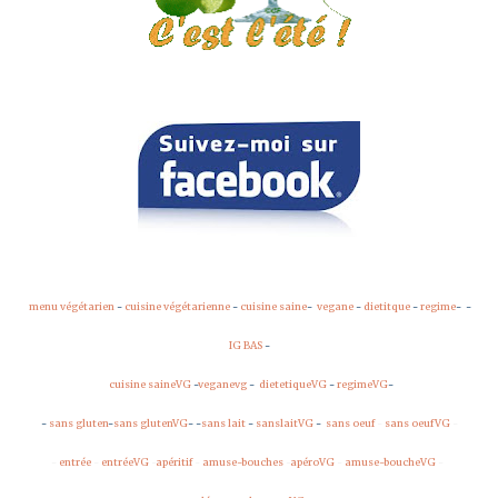
menu végétarien
-
cuisine végétarienne
-
cuisine saine
-
vegane
-
dietitque
-
regime
-
-
IG BAS
-
cuisine saineVG
-
veganevg
-
dietetiqueVG
-
regimeVG
-
-
sans gluten
-
sans glutenVG
-
-
sans lait
-
sanslaitVG
-
sans oeuf
-
sans oeufVG
-
-
entrée
-
entréeVG
-
apéritif
-
amuse-bouches
-
apéroVG
-
amuse-boucheVG
-