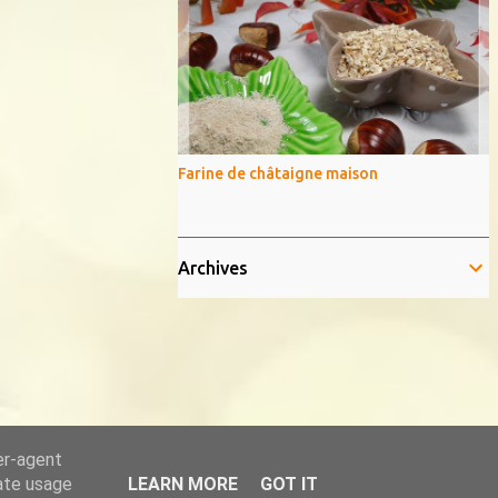
Farine de châtaigne maison
Archives
er-agent
rate usage
LEARN MORE
GOT IT