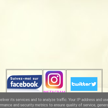
INSTAGRAM
liver its services and to analyze traffic. Your IP address and us
rmance and security metrics to ensure quality of service, gene