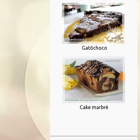
Gatôchoco
Cake marbré