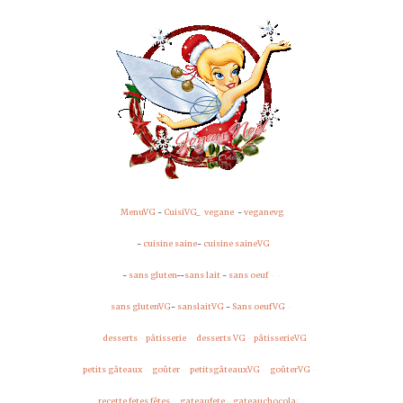
MenuVG
-
CuisiVG
_
vegane
-
veganevg
-
cuisine saine
-
cuisine saineVG
-
sans gluten
-
-
sans lait
-
sans oeuf
- -
sans glutenVG
-
sanslaitVG
-
Sans oeufVG
-
-
desserts
-
pâtisserie
-
desserts VG
-
pâtisserieVG
petits gâteaux
-
goûter
-
petitsgâteauxVG
-
goûterVG
-
recette fetes
fêtes
-
gateaufete
-
gateauchocola
t -