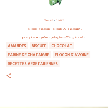
MenuVG
-
CuisiVG
-
desserts
-
pâtisserie
-
desserts VG
-
pâtisserieVG
petits gâteaux
-
goûter
-
petitsgâteauxVG
-
goûterVG
-
AMANDES
BISCUIT
CHOCOLAT
FARINE DE CHATAIGNE
FLOCON D'AVOINE
RECETTES VEGETARIENNES