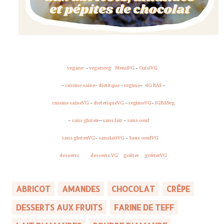
vegane
-
veganevg
MenuVG
-
CuisiVG
-
cuisine saine
-
dietitque
-
regime
-
-
IG BAS
-
cuisine saineVG
-
dietetiqueVG
-
regimeVG
-
IGBASvg
-
sans gluten
-
-
sans lait
-
sans oeuf
- -
sans glutenVG
-
sanslaitVG
-
Sans oeufVG
-
-
desserts
- -
-
desserts VG
-
goûter
-
goûterVG
-
ABRICOT
AMANDES
CHOCOLAT
CRÊPE
DESSERTS AUX FRUITS
FARINE DE TEFF