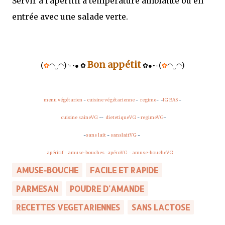
Servir à l'apéritif à température ambiante ou en
entrée avec une salade verte.
Bon appétit
(
✿
◠‿◠
)
̇
·
٠
•
●
✿
✿
●
•
٠
(
✿
◠‿◠
)
menu végétarien
-
cuisine végétarienne
-
regime
-
-
IG BAS
-
cuisine saineVG
-
-
dietetiqueVG
-
regimeVG
-
-
sans lait
-
sanslaitVG
-
apéritif
-
amuse-bouches
-
apéroVG
-
amuse-boucheVG
-
AMUSE-BOUCHE
FACILE ET RAPIDE
PARMESAN
POUDRE D'AMANDE
RECETTES VEGETARIENNES
SANS LACTOSE