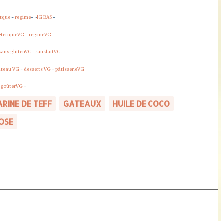
itque
-
regime
-
-
IG BAS
-
etetiqueVG
-
regimeVG
-
sans glutenVG
-
sanslaitVG
-
âteau VG
-
desserts VG
-
pâtisserieVG
-
goûterVG
-
ARINE DE TEFF
GATEAUX
HUILE DE COCO
OSE