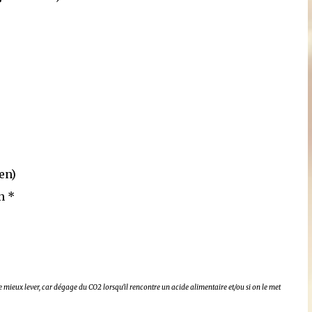
ten)
n *
e mieux lever,
car dégage du CO2 lorsqu'il rencontre un acide alimentaire et/ou si on le met