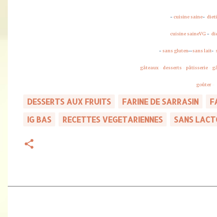
-
cuisine saine
-
diet
cuisine saineVG
-
di
-
sans gluten
-
-
sans lait
-
gâteaux
-
desserts
-
pâtisserie
-
g
goûter
DESSERTS AUX FRUITS
FARINE DE SARRASIN
F
IG BAS
RECETTES VEGETARIENNES
SANS LACT