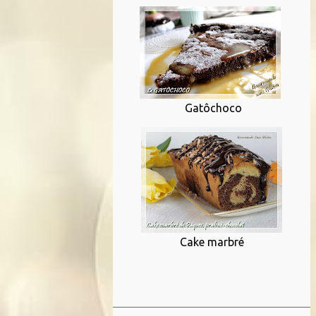
Gatôchoco
Cake marbré